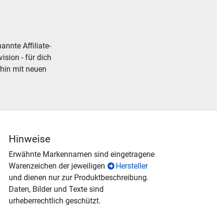
aucht günstig
lleisenbahn Modellbahn Dampfloks - neu, gebraucht, günstig
nnte Affiliate-
ision - für dich
rhin mit neuen
Hinweise
Erwähnte Markennamen sind eingetragene
Warenzeichen der jeweiligen
Hersteller
und dienen nur zur Produktbeschreibung.
Daten, Bilder und Texte sind
urheberrechtlich geschützt.