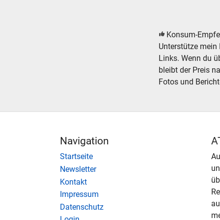
Modellbahn Modelleisenbahn Gebäude Bausätz
Konsum-Empfe
Unterstütze mein 
Links. Wenn du übe
bleibt der Preis n
Fotos und Bericht
Navigation
A
Startseite
Au
u
Newsletter
üb
Kontakt
Re
Impressum
au
Datenschutz
me
Login