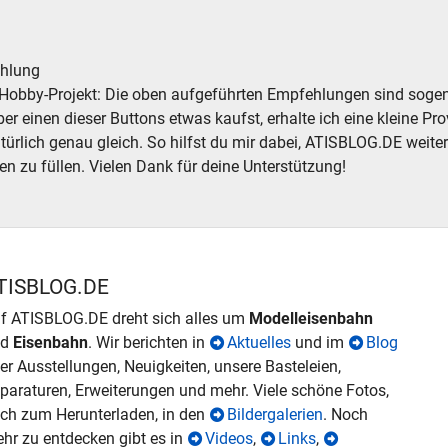
e neu, gebraucht, günstig
Modelleisenbahn Dieselloks Diesellokomotiven neu gebr
Mode
hlung
Hobby-Projekt: Die oben aufgeführten Empfehlungen sind sogena
r einen dieser Buttons etwas kaufst, erhalte ich eine kleine Prov
atürlich genau gleich. So hilfst du mir dabei, ATISBLOG.DE weite
en zu füllen. Vielen Dank für deine Unterstützung!
TISBLOG.DE
f ATISBLOG.DE dreht sich alles um
Modelleisenbahn
nd
Eisenbahn
. Wir berichten in
Aktuelles
und im
Blog
er Ausstellungen, Neuigkeiten, unsere Basteleien,
paraturen, Erweiterungen und mehr. Viele schöne Fotos,
ch zum Herunterladen, in den
Bildergalerien
. Noch
hr zu entdecken gibt es in
Videos
,
Links
,