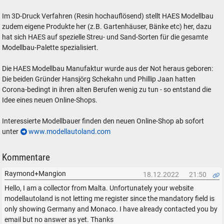
Im 3D-Druck Verfahren (Resin hochauflösend) stellt HAES Modellbau
zudem eigene Produkte her (z.B. Gartenhäuser, Bänke etc) her, dazu
hat sich HAES auf spezielle Streu- und Sand-Sorten für die gesamte
Modellbau-Palette spezialisiert.
Die HAES Modellbau Manufaktur wurde aus der Not heraus geboren:
Die beiden Gründer Hansjörg Schekahn und Phillip Jaan hatten
Corona-bedingt in ihren alten Berufen wenig zu tun - so entstand die
Idee eines neuen Online-Shops.
Interessierte Modellbauer finden den neuen Online-Shop ab sofort
unter
www.modellautoland.com
Kommentare
Raymond+Mangion
18.12.2022
21:50
Hello, I am a collector from Malta. Unfortunately your website
modellautoland is not letting me register since the mandatory field is
only showing Germany and Monaco. I have already contacted you by
email but no answer as yet. Thanks