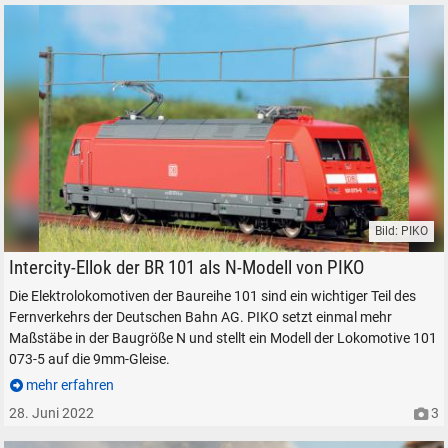
Suche ...
suchen
Abbrechen
Bild: PIKO
Elektrolokomotive PIKO BR 101 Spur N
Intercity-Ellok der BR 101 als N-Modell von PIKO
Die Elektrolokomotiven der Baureihe 101 sind ein wichtiger Teil des
Fernverkehrs der Deutschen Bahn AG. PIKO setzt einmal mehr
Maßstäbe in der Baugröße N und stellt ein Modell der Lokomotive 101
073-5 auf die 9mm-Gleise.
mehr erfahren
28. Juni 2022
3