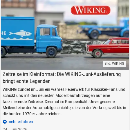
Bild: WIKING
WIKING Neuheiten im Juni 2026 - Opel, Mercedes, Citroen, VW 1:87 H0
Zeitreise im Kleinformat: Die WIKING-Juni-Auslieferung
bringt echte Legenden
WIKING zündet im Juni ein wahres Feuerwerk für Klassiker-Fans und
schickt uns mit den neuesten Modellbaufahrzeugen auf eine
faszinierende Zeitreise. Diesmal im Rampenlicht: Unvergessene
Meilensteine der Automobilgeschichte, die von der Vorkriegszeit bis in
die bunten 1970er-Jahre reichen.
mehr erfahren
24. Juni 2026