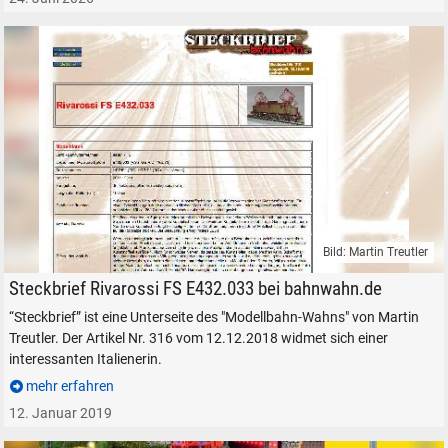
SUCHEN
Durchsuchen
alles
Suche ...
Bild: Martin Treutler
Steckbrief bahnwahn.de
Steckbrief Rivarossi FS E432.033 bei bahnwahn.de
suchen
Abbrechen
“Steckbrief” ist eine Unterseite des "Modellbahn-Wahns" von Martin
Treutler. Der Artikel Nr. 316 vom 12.12.2018 widmet sich einer
interessanten Italienerin.
mehr erfahren
12. Januar 2019