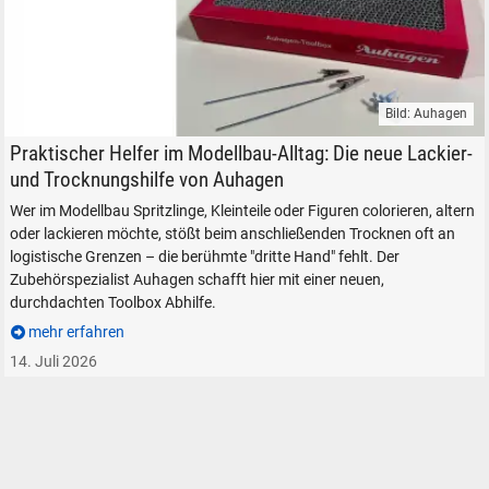
Bild: Auhagen
Auhagen Toolbox Lackierhilfe Werkzeug Modellbau Modelleisenbahn
Praktischer Helfer im Modellbau-Alltag: Die neue Lackier-
und Trocknungshilfe von Auhagen
Wer im Modellbau Spritzlinge, Kleinteile oder Figuren colorieren, altern
oder lackieren möchte, stößt beim anschließenden Trocknen oft an
logistische Grenzen – die berühmte "dritte Hand" fehlt. Der
Zubehörspezialist Auhagen schafft hier mit einer neuen,
durchdachten Toolbox Abhilfe.
mehr erfahren
14. Juli 2026