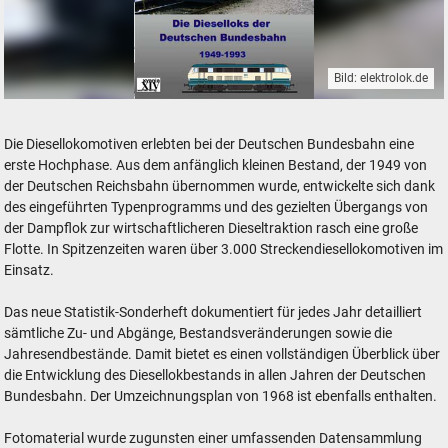
Bild: elektrolok.de
Der Lok-Vogel STATISTIK - Sonderausgabe Nr. 9 elektrolok.de
Die Diesellokomotiven erlebten bei der Deutschen Bundesbahn eine
erste Hochphase. Aus dem anfänglich kleinen Bestand, der 1949 von
der Deutschen Reichsbahn übernommen wurde, entwickelte sich dank
des eingeführten Typenprogramms und des gezielten Übergangs von
der Dampflok zur wirtschaftlicheren Dieseltraktion rasch eine große
Flotte. In Spitzenzeiten waren über 3.000 Streckendiesellokomotiven im
Einsatz.
Das neue Statistik-Sonderheft dokumentiert für jedes Jahr detailliert
sämtliche Zu- und Abgänge, Bestandsveränderungen sowie die
Jahresendbestände. Damit bietet es einen vollständigen Überblick über
die Entwicklung des Diesellokbestands in allen Jahren der Deutschen
Bundesbahn. Der Umzeichnungsplan von 1968 ist ebenfalls enthalten.
Fotomaterial wurde zugunsten einer umfassenden Datensammlung