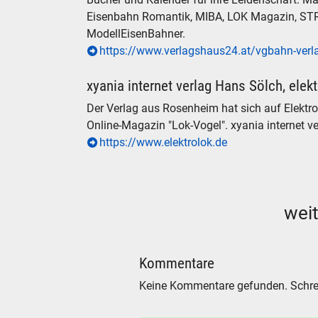
Eisenbahn Romantik, MIBA, LOK Magazin, S
ModellEisenBahner.
https://www.verlagshaus24.at/vgbahn-verl
xyania internet verlag Hans Sölch, elek
Der Verlag aus Rosenheim hat sich auf Elektrol
Online-Magazin "Lok-Vogel". xyania internet 
https://www.elektrolok.de
SUCHE
weit
Durchsu
alles
Suche ..
Kommentare
Keine Kommentare gefunden. Schre
suc