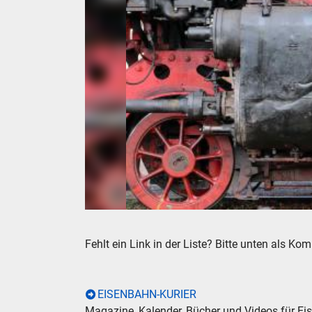
Dampflok Zylinder Stangen Vorläufer
Fehlt ein Link in der Liste? Bitte unten als K
EISENBAHN-KURIER
Magazine, Kalender, Bücher und Videos für Ei