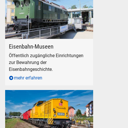
Altbau-Elektrolokomotive der Baureihe E 44.5 in der Lokwelt F
Eisenbahn-Museen
Öffentlich zugängliche Einrichtungen
zur Bewahrung der
Eisenbahngeschichte.
mehr erfahren