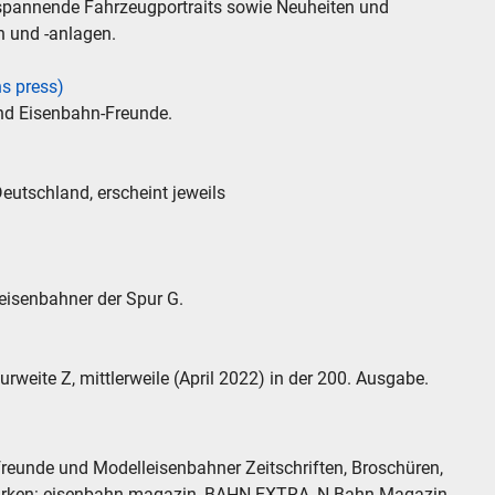
spannende Fahrzeugportraits sowie Neuheiten und
 und -anlagen.
ns press)
nd Eisenbahn-Freunde.
utschland, erscheint jeweils
eisenbahner der Spur G.
weite Z, mittlerweile (April 2022) in der 200. Ausgabe.
reunde und Modelleisenbahner Zeitschriften, Broschüren,
Marken: eisenbahn magazin, BAHN EXTRA, N-Bahn Magazin,