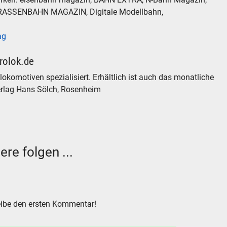
TRASSENBAHN MAGAZIN, Digitale Modellbahn,
ag
trolok.de
okomotiven spezialisiert. Erhältlich ist auch das monatliche
verlag Hans Sölch, Rosenheim
N
ere folgen ...
chen
.
ibe den ersten Kommentar!
hen
Abbrechen