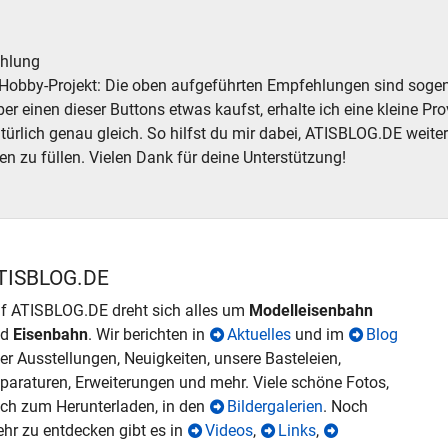
hlung
Hobby-Projekt: Die oben aufgeführten Empfehlungen sind sogena
r einen dieser Buttons etwas kaufst, erhalte ich eine kleine Prov
atürlich genau gleich. So hilfst du mir dabei, ATISBLOG.DE weite
en zu füllen. Vielen Dank für deine Unterstützung!
TISBLOG.DE
f ATISBLOG.DE dreht sich alles um
Modelleisenbahn
nd
Eisenbahn
. Wir berichten in
Aktuelles
und im
Blog
er Ausstellungen, Neuigkeiten, unsere Basteleien,
paraturen, Erweiterungen und mehr. Viele schöne Fotos,
ch zum Herunterladen, in den
Bildergalerien
. Noch
hr zu entdecken gibt es in
Videos
,
Links
,