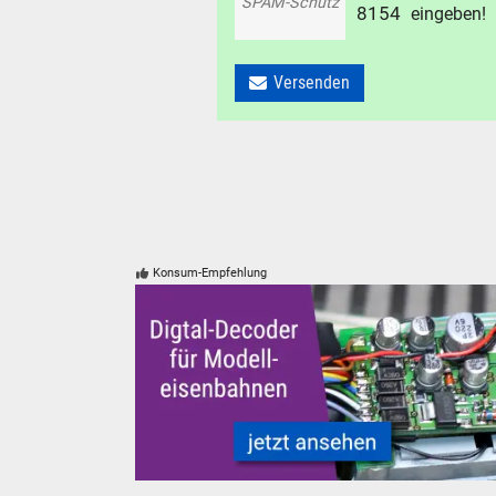
SPAM-Schutz
8
1
5
4
eingeben!
Versenden
Konsum-Empfehlung
Modelleisenbahn Modelleisenbahn Digital-De