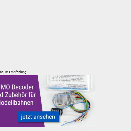
nsum-Empfehlung
usätze
O Digital Decoder und Zubehör für Modelleisenbahnen Modellb