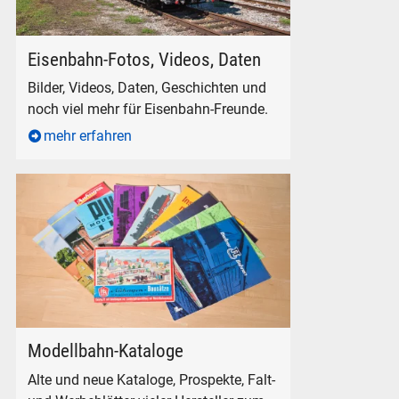
DB 203 307-4 (DR V 100) am ehemaligen Betriebswerk Freila
Eisenbahn-Fotos, Videos, Daten
Bilder, Videos, Daten, Geschichten und
noch viel mehr für Eisenbahn-Freunde.
mehr erfahren
Modelleisenbahn Kataloge Auhagen BTTB Faller PIKO Roco
Modellbahn-Kataloge
Alte und neue Kataloge, Prospekte, Falt-