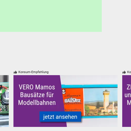
Konsum-Empfehlung
Ko
coder DCC Mfx Motorola
VERO Mamos Modelleisenbahn Modellbahn Gebäude Ba
ZIM