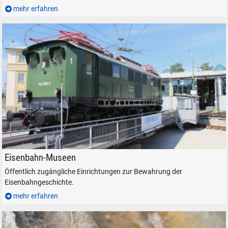
mehr erfahren
SUCHEN
Altbau-Elektrolokomotive der Baureihe E 44.5 in der Lokwelt Freilassing.
Eisenbahn-Museen
Durchsuchen
Öffentlich zugängliche Einrichtungen zur Bewahrung der
alles
Eisenbahngeschichte.
Suche ...
mehr erfahren
suchen
Abbrechen