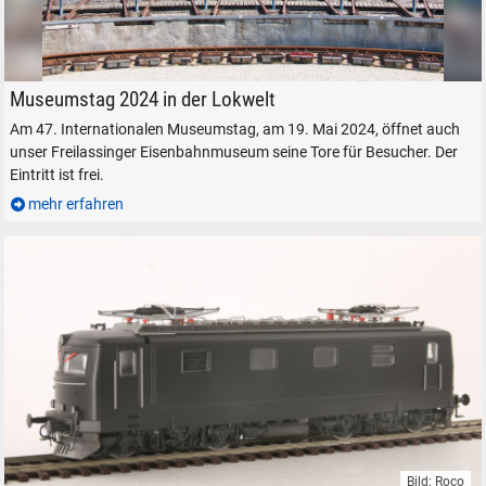
SUCHEN
Durchsuchen
alles
Der Ringlokschuppen der Lokwelt Freilassing.
Museumstag 2024 in der Lokwelt
Suche ...
Am 47. Internationalen Museumstag, am 19. Mai 2024, öffnet auch
unser Freilassinger Eisenbahnmuseum seine Tore für Besucher. Der
suchen
Abbrechen
Eintritt ist frei.
mehr erfahren
Bild: Roco