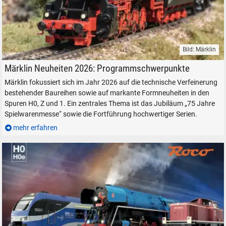
Bild: Märklin
Märklin Neuheiten 2026 H0 Z TRIX H0 N LGB Modelleisenbahn Modellb
Märklin Neuheiten 2026: Programmschwerpunkte
Märklin fokussiert sich im Jahr 2026 auf die technische Verfeinerung
bestehender Baureihen sowie auf markante Formneuheiten in den
Spuren H0, Z und 1. Ein zentrales Thema ist das Jubiläum „75 Jahre
Spielwarenmesse“ sowie die Fortführung hochwertiger Serien.
mehr erfahren
SUCHEN
Durchsuchen
alles
Suche ...
suchen
Abbrechen