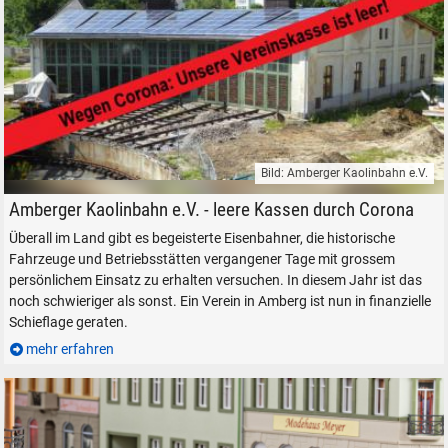
Bild: Amberger Kaolinbahn e.V.
Rundlokschuppen mit Drehscheibe der Amberger Kaolinbahn e.V.
Amberger Kaolinbahn e.V. - leere Kassen durch Corona
Überall im Land gibt es begeisterte Eisenbahner, die historische
Fahrzeuge und Betriebsstätten vergangener Tage mit grossem
persönlichem Einsatz zu erhalten versuchen. In diesem Jahr ist das
noch schwieriger als sonst. Ein Verein in Amberg ist nun in finanzielle
Schieflage geraten.
mehr erfahren