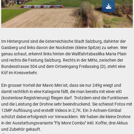
S-Bahn aus Salzburg in Freilassing - Drohnen-Foto
Im Hintergrund sind die österreichische Stadt Salzburg, dahinter der
Gaisberg und links davon der Nockstein (kleine Spitze) zu sehen. Wer
genau schaut, erkennt links hinten die Wallfahrtsbasilika Maria Plain
und rechts die Festung Salzburg. Rechts in der Mitte, zwischen der
Bundesstrasse 304 und dem Ortseingang Freilassing (D), steht eine
Köf im Kreisverkehr.
Ein grosser Vorteil der Mavic Mini ist, dass sie nur 249g wiegt und
damit rechtlich in eine Kategorie fällt, die man bereits mit einer eID
(kostenlose Registrierung) fliegen darf. Trotzdem sind die Funktionen
und die Leistung der Drohne sehr beeindruckend. Sie schiesst Fotos mit
12MP Auflösung und erstellt Videos in 2,7K. Ein 3-Achsen-Gimbal
schützt dabei erfolgreich vor Verwacklern. Wir haben die kleine Drohne
in der Ausstattungsvariante "Fly More Combo" inkl. Koffer, drei Akkus
und Zubehör gekauft.