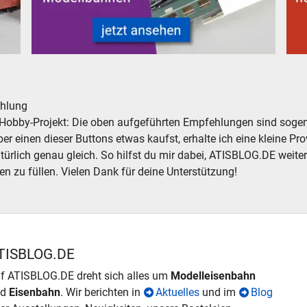
ler
Verpackungen für Modelleisenbahnen - neu, gebraucht, g
3D-D
hlung
Hobby-Projekt: Die oben aufgeführten Empfehlungen sind sogena
r einen dieser Buttons etwas kaufst, erhalte ich eine kleine Prov
atürlich genau gleich. So hilfst du mir dabei, ATISBLOG.DE weite
en zu füllen. Vielen Dank für deine Unterstützung!
TISBLOG.DE
f ATISBLOG.DE dreht sich alles um
Modelleisenbahn
nd
Eisenbahn
. Wir berichten in
Aktuelles
und im
Blog