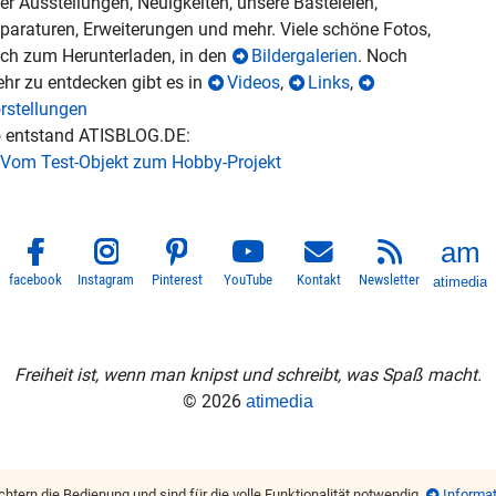
er Ausstellungen, Neuigkeiten, unsere Basteleien,
paraturen, Erweiterungen und mehr. Viele schöne Fotos,
ch zum Herunterladen, in den
Bildergalerien
. Noch
hr zu entdecken gibt es in
Videos
,
Links
,
rstellungen
 entstand ATISBLOG.DE:
Vom Test-Objekt zum Hobby-Projekt
facebook
Instagram
Pinterest
YouTube
Kontakt
Newsletter
atimedia
Freiheit ist, wenn man knipst und schreibt, was Spaß macht.
© 2026
atimedia
chtern die Bedienung und sind für die volle Funktionalität notwendig.
Informat