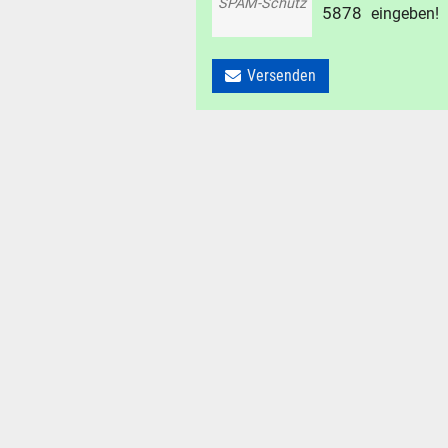
SPAM-Schutz
5
8
7
8
eingeben!
Versenden
SUCHE
Durchsu
alles
Suche ..