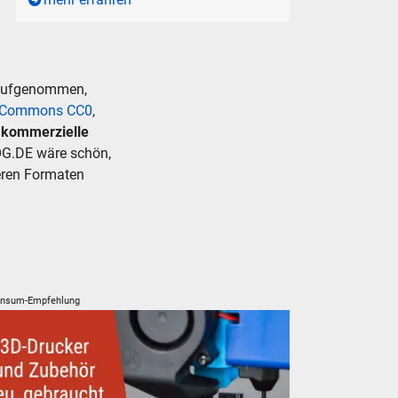
 aufgenommen,
e Commons CC0
,
r kommerzielle
G.DE wäre schön,
deren Formaten
nsum-Empfehlung