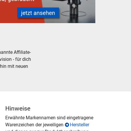
ünstig
rucker und Zubehör - neu, gebraucht, günstig
nnte Affiliate-
ision - für dich
rhin mit neuen
Hinweise
Erwähnte Markennamen sind eingetragene
Warenzeichen der jeweiligen
Hersteller