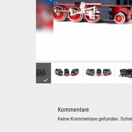
PIKO GÜTZOLD Dampflokomotive BR 75 und De
1
2
3
4
Kommentare
Keine Kommentare gefunden. Schre