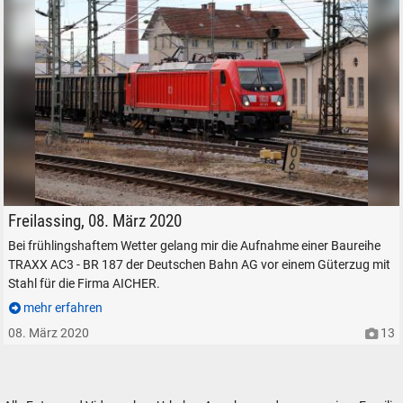
TRAXX AC3 - BR 187 der DB
Freilassing, 08. März 2020
Bei frühlingshaftem Wetter gelang mir die Aufnahme einer Baureihe
TRAXX AC3 - BR 187 der Deutschen Bahn AG vor einem Güterzug mit
Stahl für die Firma AICHER.
mehr erfahren
08. März 2020
13