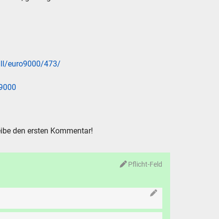
-all/euro9000/473/
_9000
ibe den ersten Kommentar!
Pflicht-Feld