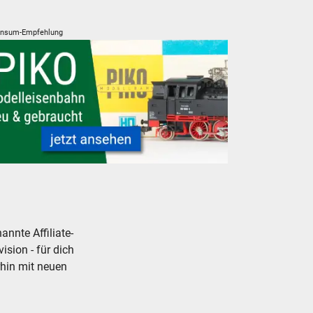
nsum-Empfehlung
en Modellbahnen
O Modelleisenbahnen Modellbahnen neu gebraucht günstig
nnte Affiliate-
ision - für dich
rhin mit neuen