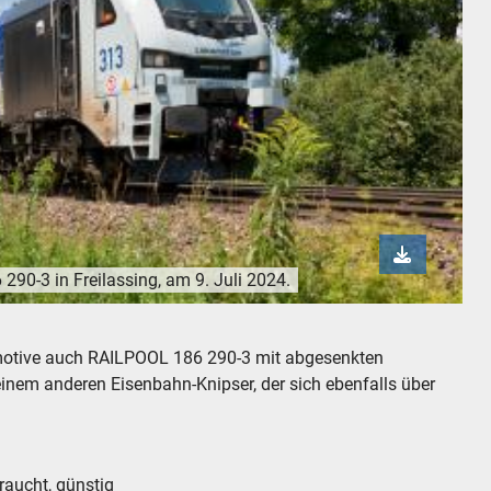
0-3 in Freilassing, am 9. Juli 2024.
 in Freilassing, am 9. Juli 2024.
omotive auch RAILPOOL 186 290-3 mit abgesenkten
inem anderen Eisenbahn-Knipser, der sich ebenfalls über
aucht, günstig