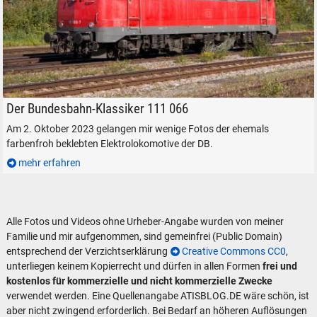
DB 111 066-7 in Freilassing, am 2. Oktober 2023.
Der Bundesbahn-Klassiker 111 066
Am 2. Oktober 2023 gelangen mir wenige Fotos der ehemals
farbenfroh beklebten Elektrolokomotive der DB.
mehr erfahren
Alle Fotos und Videos ohne Urheber-Angabe wurden von meiner
Familie und mir aufgenommen, sind gemeinfrei (Public Domain)
entsprechend der Verzichtserklärung
Creative Commons CC0
,
unterliegen keinem Kopierrecht und dürfen in allen Formen
frei und
kostenlos für kommerzielle und nicht kommerzielle Zwecke
verwendet werden. Eine Quellenangabe ATISBLOG.DE wäre schön, ist
aber nicht zwingend erforderlich. Bei Bedarf an höheren Auflösungen