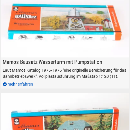
Mamos VERO Auhagen Bausatz Wasserturm Modellbahnzubehör
Mamos Bausatz Wasserturm mit Pumpstation
Laut Mamos Katalog 1975/1976 "eine originelle Bereicherung für das
SUCHEN
Bahnbetriebswerk". Vollplastausführung im Maßstab 1:120 (TT).
mehr erfahren
Durchsuchen
alles
Suche ...
suchen
Abbrechen