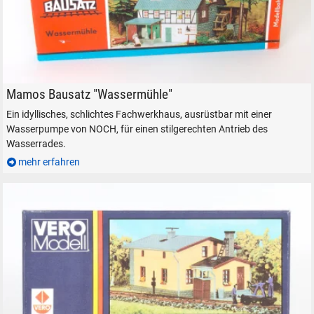
Mamos Bausatz Wassermühle für H0 und TT.
Mamos Bausatz "Wassermühle"
Ein idyllisches, schlichtes Fachwerkhaus, ausrüstbar mit einer
Wasserpumpe von NOCH, für einen stilgerechten Antrieb des
Wasserrades.
mehr erfahren