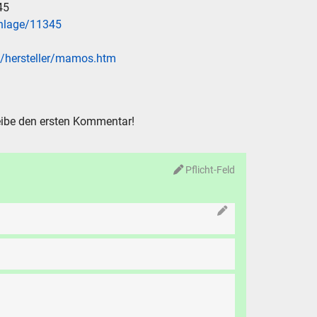
45
nlage/11345
en/hersteller/mamos.htm
ibe den ersten Kommentar!
Pflicht-Feld
N
chen