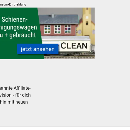
nsum-Empfehlung
ienenreinigungswagen Roco Clean Schleifwagen
nnte Affiliate-
ision - für dich
rhin mit neuen