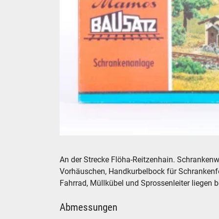
Mamos VERO Auhagen Bausatz Schrankenanl
An der Strecke Flöha-Reitzenhain. Schranke
Vorhäuschen, Handkurbelbock für Schrankenf
Fahrrad, Müllkübel und Sprossenleiter liegen b
Abmessungen