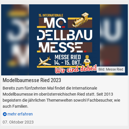
Bild: Messe Ried
Modellbaumesse Ried Modelleisenbahnen Ried Österreich
Modellbaumesse Ried 2023
Bereits zum fünfzehnten Mal findet die Internationale
Modellbaumesse im oberösterreichischen Ried statt. Seit 2013
begeistern die jährlichen Themenwelten sowohl Fachbesucher, wie
SUCHEN
auch Familien.
mehr erfahren
Durchsuchen
alles
07. Oktober 2023