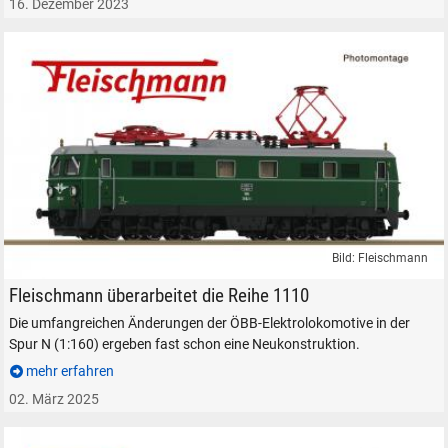
16. Dezember 2023
Bild: Fleischmann
Fleischmann Elektrolokomotive ÖBB 1110 Spur N 1:160
Fleischmann überarbeitet die Reihe 1110
Die umfangreichen Änderungen der ÖBB-Elektrolokomotive in der
Spur N (1:160) ergeben fast schon eine Neukonstruktion.
SUCHEN
mehr erfahren
02. März 2025
Durchsuchen
alles