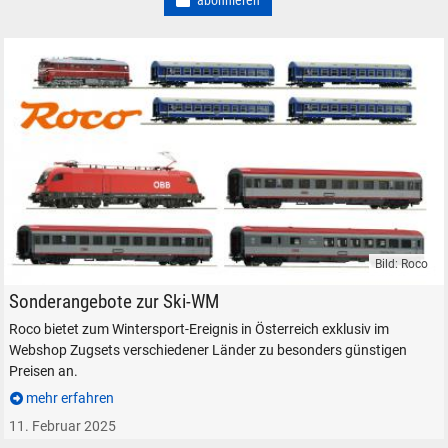
abonnieren
SUCHEN
Durchsuchen
alles
Suche ...
Bild: Roco
suchen
Abbrechen
Roco Webshop WM-Aktion Zugsets Angebot Modelleisenbahn
Sonderangebote zur Ski-WM
Roco bietet zum Wintersport-Ereignis in Österreich exklusiv im
Webshop Zugsets verschiedener Länder zu besonders günstigen
Preisen an.
mehr erfahren
11. Februar 2025