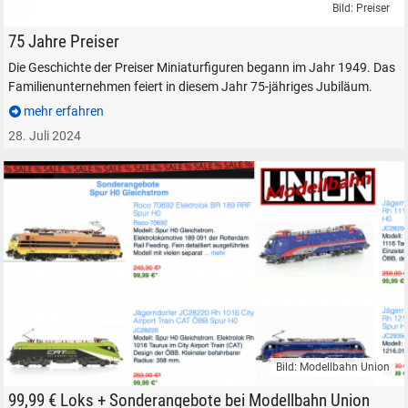
Bild: Preiser
75 Jahre Preiser Miniaturfiguren Modelleisenbahn Zubehör
75 Jahre Preiser
Die Geschichte der Preiser Miniaturfiguren begann im Jahr 1949. Das
Familienunternehmen feiert in diesem Jahr 75-jähriges Jubiläum.
mehr erfahren
28. Juli 2024
Bild: Modellbahn Union
Modellbahn Union Sonderangebote H0-Lokomotiven für 99 Euro
99,99 € Loks + Sonderangebote bei Modellbahn Union