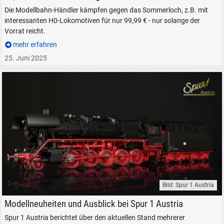
Die Modellbahn-Händler kämpfen gegen das Sommerloch, z.B. mit
interessanten H0-Lokomotiven für nur 99,99 € - nur solange der
Vorrat reicht.
mehr erfahren
25. Juni 2025
SUCHEN
Durchsuchen
alles
Suche ...
suchen
Abbrechen
Bild: Spur 1 Austria
Spur 1 Austria Modelleisenbahn Modellbahn Dampflokomotive BR 44
Modellneuheiten und Ausblick bei Spur 1 Austria
Spur 1 Austria berichtet über den aktuellen Stand mehrerer