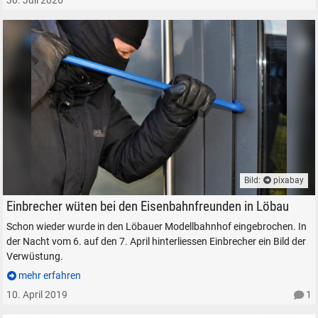
30. Juli 2026
Suche ...
suchen
Abbrechen
Bild:
pixabay
Einbruch bei Modelleisenbahnern
Einbrecher wüten bei den Eisenbahnfreunden in Löbau
Schon wieder wurde in den Löbauer Modellbahnhof eingebrochen. In
der Nacht vom 6. auf den 7. April hinterliessen Einbrecher ein Bild der
Verwüstung.
mehr erfahren
10. April 2019
1