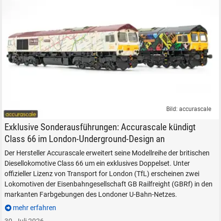
Bild: accurascale
accurascale Modelle Diesellokomotiven Class 66 Londoner U-Bahn H0 1
Exklusive Sonderausführungen: Accurascale kündigt
Class 66 im London-Underground-Design an
Der Hersteller Accurascale erweitert seine Modellreihe der britischen
Diesellokomotive Class 66 um ein exklusives Doppelset. Unter
offizieller Lizenz von Transport for London (TfL) erscheinen zwei
Lokomotiven der Eisenbahngesellschaft GB Railfreight (GBRf) in den
SUCHEN
markanten Farbgebungen des Londoner U-Bahn-Netzes.
mehr erfahren
Durchsuchen
alles