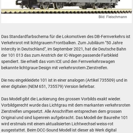
Bild: Fleischmann
Fleischmann Elektrolokomotive DB 101 50 Jahre IC
Das Standardfarbschema für die Lokomotiven des DB-Fernverkehrs ist
Verkehrsrot mit lichtgrauem Frontbalken. Zum Jubiläum "50 Jahre
Intercity in Deutschland", im September 2021, hat die Deutsche Bahn
der 101 013 das zum Anstrich der IC-Wagen passende Farbkleid
spendiert. Sie erhielt das vom ICE und den Fernverkehrswagen
bekannte lichtgraue Design mit verkehrsrotem Zierstreifen.
Die neu eingekleidete 101 ist in einer analogen (Artikel 735509) und in
einer digitalen (NEM 651, 735579) Version lieferbar.
Das Modell gibt die Lackierung des grossen Vorbilds exakt wieder.
Vorbildgerecht wurde das Lichtgrau mit dem markanten verkehrsroten
Zierstreifen umgesetzt. Alle Anschriften entsprechen dem grossen
Original und sind lupenrein aufgebracht. Das Modell der Baureihe 101
wird erstmals mit einem aktualisierten Lichtwechsel weiss-rot
ausgestattet. Beim DCC-Sound Modell ist dieser ab Werk digital