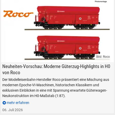
Bild: Roco
DB Schenker Selbstentladewagen von Roco.
Neuheiten-Vorschau: Moderne Güterzug-Highlights in H0
von Roco
Der Modelleisenbahn-Hersteller Roco präsentiert eine Mischung aus
modernen Epoche-VI-Maschinen, historischen Klassikern und
exklusiven Einblicken in eine mit Spannung erwartete Güterwagen-
Neukonstruktion im H0-Maßstab (1:87).
mehr erfahren
06. Juli 2026