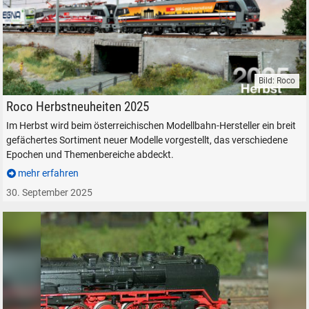
Bild: Roco
Roco Herbstneuheiten 2025 Modelleisenbahn Vectron
Roco Herbstneuheiten 2025
Im Herbst wird beim österreichischen Modellbahn-Hersteller ein breit
gefächertes Sortiment neuer Modelle vorgestellt, das verschiedene
Epochen und Themenbereiche abdeckt.
mehr erfahren
30. September 2025
SUCHEN
Durchsuchen
alles
Suche ...
suchen
Abbrechen