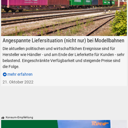
Container-Zug in Freilassing, am 1. Juni 2021
Angespannte Liefersituation (nicht nur) bei Modellbahnen
Die aktuellen politischen und wirtschaftlichen Ereignisse sind für
Hersteller wie Händler - und am Ende der Lieferkette für Kunden - sehr
belastend. Eingeschränkte Verfügbarkeit und steigende Preise sind
die Folge.
mehr erfahren
21. Oktober 2022
Konsum-Empfehlung