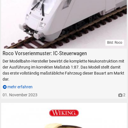
Bild: Roco
Roco IC-Steuerwagen Vorserienmuster in 1:87 (H0).
Roco Vorserienmuster: IC-Steuerwagen
Der Modellbahn-Hersteller bewirbt die komplette Neukonstruktion mit
der Ausführung im korrekten Maßstab 1:87. Das Modell stellt damit
das erste vollständig maßstäbliche Fahrzeug dieser Bauart am Markt
dar.
mehr erfahren
SUCHEN
01. November 2023
2
Durchsuchen
alles
Suche ...