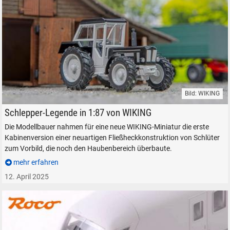
Bild: WIKING
Schlüter Super 1250 VL schwarz in 1:87.
Schlepper-Legende in 1:87 von WIKING
Die Modellbauer nahmen für eine neue WIKING-Miniatur die erste
Kabinenversion einer neuartigen Fließheckkonstruktion von Schlüter
zum Vorbild, die noch den Haubenbereich überbaute.
mehr erfahren
12. April 2025