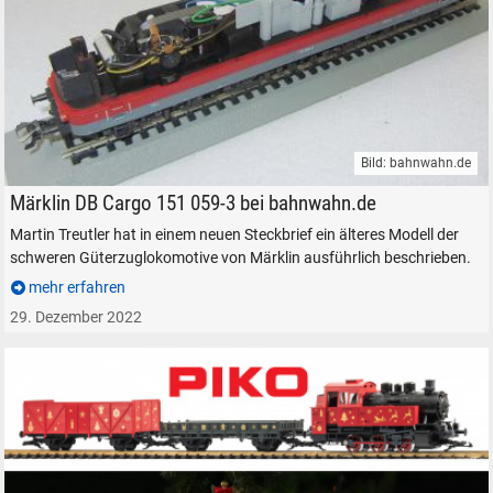
SUCHEN
Durchsuchen
alles
Bild: bahnwahn.de
Suche ...
bahnwahn.de - Märklin Elektrolokomotive Baureihe 151
Märklin DB Cargo 151 059-3 bei bahnwahn.de
Martin Treutler hat in einem neuen Steckbrief ein älteres Modell der
schweren Güterzuglokomotive von Märklin ausführlich beschrieben.
suchen
Abbrechen
mehr erfahren
29. Dezember 2022