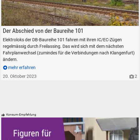
DB 101 062-8 in Freilassing, am 1. Oktober 2023.
Der Abschied von der Baureihe 101
Elektroloks der DB-Baureihe 101 fahren mit ihren IC/EC-Zügen
regelmässig durch Freilassing. Das wird sich mit dem nächsten
Fahrplanwechsel (zumindes für die Verbindungen nach Klangenfurt)
ändern.
mehr erfahren
20. Oktober 2023
2
Konsum-Empfehlung