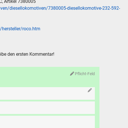
C, Artikel 7380005
iven/diesellokomotiven/7380005-diesellokomotive-232-592-
/hersteller/roco.htm
ibe den ersten Kommentar!
Pflicht-Feld
N