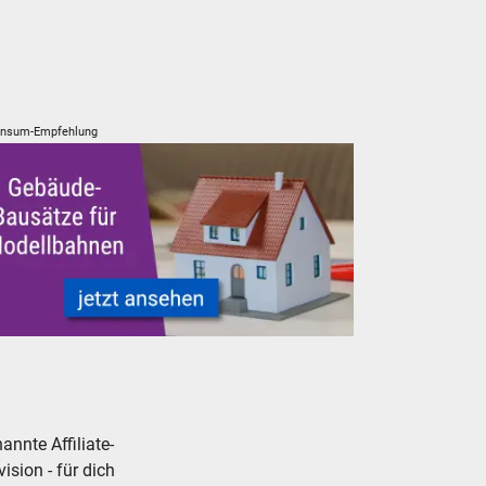
nsum-Empfehlung
en
ellbahn Modelleisenbahn Gebäude Bausätze neu, gebraucht, gü
nnte Affiliate-
ision - für dich