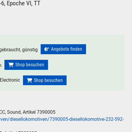
6, Epoche VI, TT
Angebote finden
gebraucht, günstig
Shop besuchen
n
lectronic
Shop besuchen
CC, Sound, Artikel 7390005
iven/diesellokomotiven/7390005-diesellokomotive-232-592-