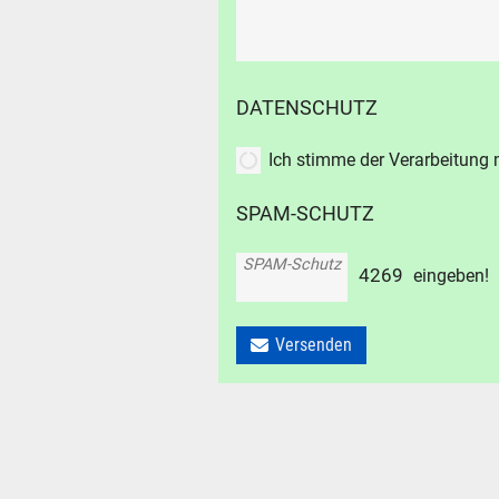
Durchsu
alles
Suche ..
DATENSCHUTZ
suc
Ich stimme der Verarbeitung
SPAM-SCHUTZ
SPAM-Schutz
4
2
6
9
eingeben!
Versenden