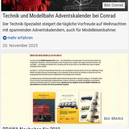
Bild: Conrad
Conrad Electronic Adventskalender Technik Modellbau
Technik und Modellbahn Adventskalender bei Conrad
Der Technik-Spezialist steigert die tägliche Vorfreude auf Weihnachten
mit spannenden Adventskalendern, auch für Modelleisenbahner.
mehr erfahren
20. November 2025
Bild: BRAWA
BRAWA Neuheiten 2019