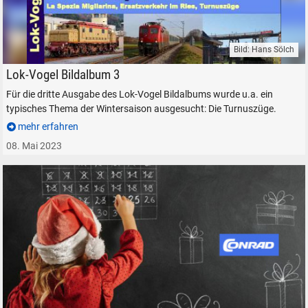
Bild: Hans Sölch
Lok-Vogel Bildalbum 3 von Hans Sölch elektrolok.de xyania internet verl
Lok-Vogel Bildalbum 3
Für die dritte Ausgabe des Lok-Vogel Bildalbums wurde u.a. ein
typisches Thema der Wintersaison ausgesucht: Die Turnuszüge.
mehr erfahren
08. Mai 2023
SUCHEN
Durchsuchen
alles
Suche ...
suchen
Abbrechen